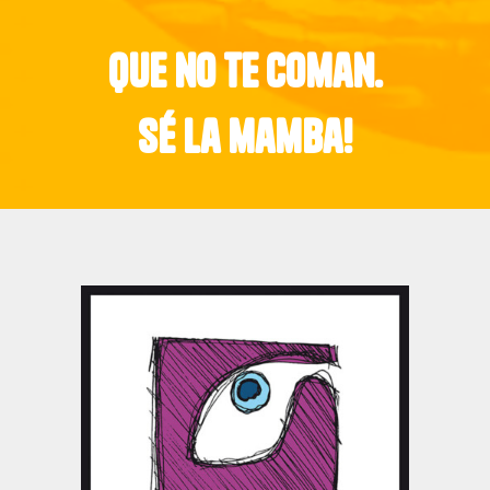
que no te coman.
sé la mamba!