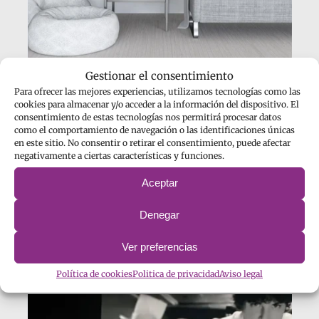
Gestionar el consentimiento
Fotografías, collages, fotomontajes,
Para ofrecer las mejores experiencias, utilizamos tecnologías como las
posters… Impresión en lienzo sobre
cookies para almacenar y/o acceder a la información del dispositivo. El
consentimiento de estas tecnologías nos permitirá procesar datos
bastidor de madera, en lona, en vinilo
como el comportamiento de navegación o las identificaciones únicas
en este sitio. No consentir o retirar el consentimiento, puede afectar
sobre una gran variedad de soportes.
negativamente a ciertas características y funciones.
Ideal para decoración del hogar u
Aceptar
oficina, para un regalo especial…
Denegar
Ver preferencias
pantallas
Política de cookies
Politica de privacidad
Aviso legal