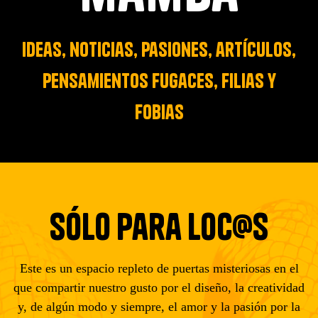
Contacto
ideas, noticias, pasiones, artículos,
pensamientos fugaces, filias y
fobias
sólo para loc@s
Este es un espacio repleto de puertas misteriosas en el
que compartir nuestro gusto por el diseño, la creatividad
y, de algún modo y siempre, el amor y la pasión por la