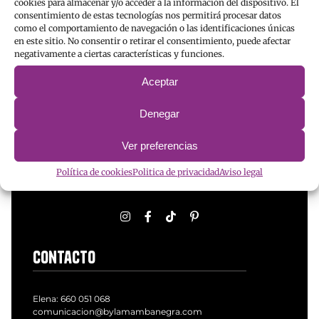
cookies para almacenar y/o acceder a la información del dispositivo. El
consentimiento de estas tecnologías nos permitirá procesar datos
como el comportamiento de navegación o las identificaciones únicas
en este sitio. No consentir o retirar el consentimiento, puede afectar
negativamente a ciertas características y funciones.
Aceptar
Denegar
Ver preferencias
Redes
Política de cookies
Politica de privacidad
Aviso legal
Contacto
Elena:
660 051 068
comunicacion@bylamambanegra.com